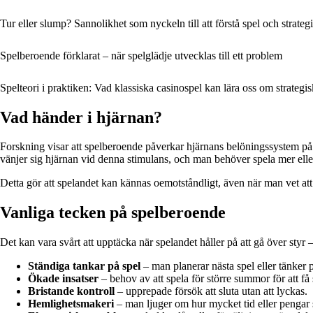
Tur eller slump? Sannolikhet som nyckeln till att förstå spel och strategi
Spelberoende förklarat – när spelglädje utvecklas till ett problem
Spelteori i praktiken: Vad klassiska casinospel kan lära oss om strategi
Vad händer i hjärnan?
Forskning visar att spelberoende påverkar hjärnans belöningssystem på
vänjer sig hjärnan vid denna stimulans, och man behöver spela mer eller
Detta gör att spelandet kan kännas oemotståndligt, även när man vet att de
Vanliga tecken på spelberoende
Det kan vara svårt att upptäcka när spelandet håller på att gå över sty
Ständiga tankar på spel
– man planerar nästa spel eller tänker på
Ökade insatser
– behov av att spela för större summor för att f
Bristande kontroll
– upprepade försök att sluta utan att lyckas.
Hemlighetsmakeri
– man ljuger om hur mycket tid eller pengar s