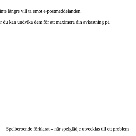
inte längre vill ta emot e-postmeddelanden.
ur du kan undvika dem för att maximera din avkastning på
Spelberoende förklarat – när spelglädje utvecklas till ett problem