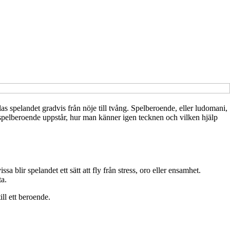
dlas spelandet gradvis från nöje till tvång. Spelberoende, eller ludomani,
r spelberoende uppstår, hur man känner igen tecknen och vilken hjälp
a blir spelandet ett sätt att fly från stress, oro eller ensamhet.
ta.
ll ett beroende.