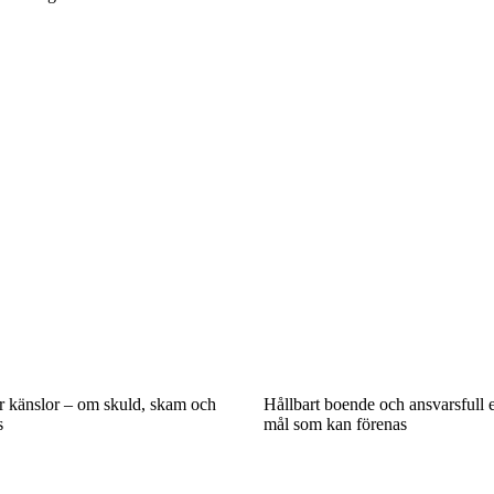
r känslor – om skuld, skam och
Hållbart boende och ansvarsfull
s
mål som kan förenas