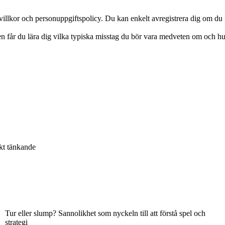
rvillkor och personuppgiftspolicy. Du kan enkelt avregistrera dig om du 
n får du lära dig vilka typiska misstag du bör vara medveten om och h
skt tänkande
Tur eller slump? Sannolikhet som nyckeln till att förstå spel och
strategi