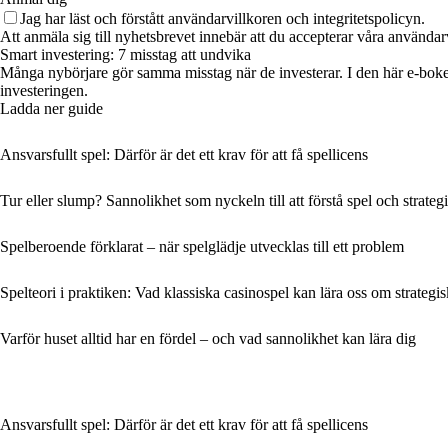
Jag har läst och förstått användarvillkoren och integritetspolicyn.
Att anmäla sig till nyhetsbrevet innebär att du accepterar våra använda
Smart investering: 7 misstag att undvika
Många nybörjare gör samma misstag när de investerar. I den här e-boke
investeringen.
Ladda ner guide
Ansvarsfullt spel: Därför är det ett krav för att få spellicens
Tur eller slump? Sannolikhet som nyckeln till att förstå spel och strategi
Spelberoende förklarat – när spelglädje utvecklas till ett problem
Spelteori i praktiken: Vad klassiska casinospel kan lära oss om strategi
Varför huset alltid har en fördel – och vad sannolikhet kan lära dig
Ansvarsfullt spel: Därför är det ett krav för att få spellicens