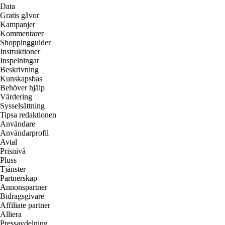
Data
Gratis gåvor
Kampanjer
Kommentarer
Shoppingguider
Instruktioner
Inspelningar
Beskrivning
Kunskapsbas
Behöver hjälp
Värdering
Sysselsättning
Tipsa redaktionen
Användare
Användarprofil
Avtal
Prisnivå
Pluss
Tjänster
Partnerskap
Annonspartner
Bidragsgivare
Affiliate partner
Alliera
Pressavdelning