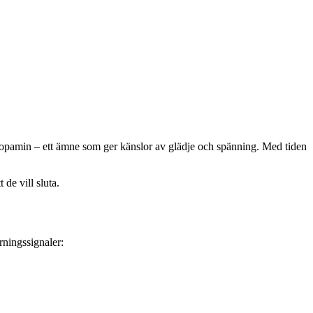
dopamin – ett ämne som ger känslor av glädje och spänning. Med tiden
 de vill sluta.
rningssignaler: