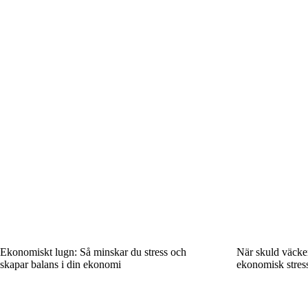
Ekonomiskt lugn: Så minskar du stress och
När skuld väcke
skapar balans i din ekonomi
ekonomisk stres