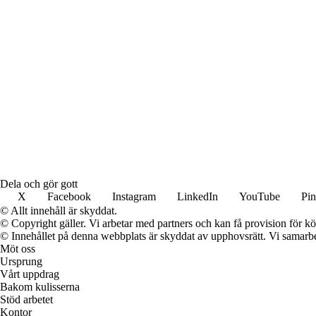
Dela och gör gott
X
Facebook
Instagram
LinkedIn
YouTube
Pin
© Allt innehåll är skyddat.
© Copyright gäller. Vi arbetar med partners och kan få provision för
© Innehållet på denna webbplats är skyddat av upphovsrätt. Vi samarbe
Möt oss
Ursprung
Vårt uppdrag
Bakom kulisserna
Stöd arbetet
Kontor