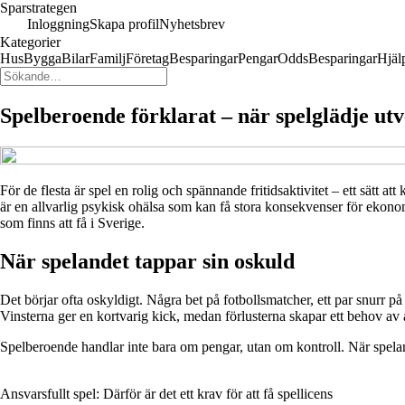
Sparstrategen
Inloggning
Skapa profil
Nyhetsbrev
Kategorier
Hus
Bygga
Bilar
Familj
Företag
Besparingar
Pengar
Odds
Besparingar
Hjäl
Spelberoende förklarat – när spelglädje utve
För de flesta är spel en rolig och spännande fritidsaktivitet – ett sätt a
är en allvarlig psykisk ohälsa som kan få stora konsekvenser för ekonom
som finns att få i Sverige.
När spelandet tappar sin oskuld
Det börjar ofta oskyldigt. Några bet på fotbollsmatcher, ett par snurr på e
Vinsterna ger en kortvarig kick, medan förlusterna skapar ett behov av a
Spelberoende handlar inte bara om pengar, utan om kontroll. När spelande
Ansvarsfullt spel: Därför är det ett krav för att få spellicens