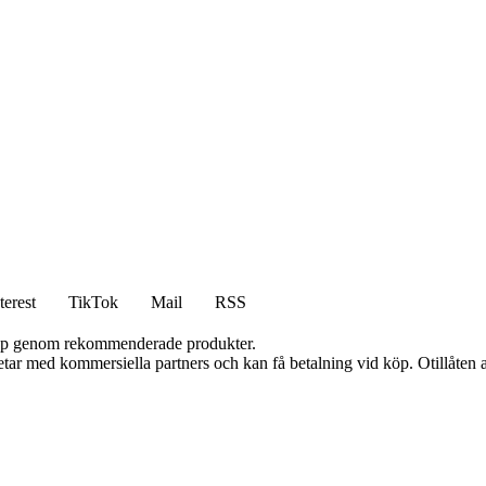
terest
TikTok
Mail
RSS
 köp genom rekommenderade produkter.
tar med kommersiella partners och kan få betalning vid köp. Otillåten 