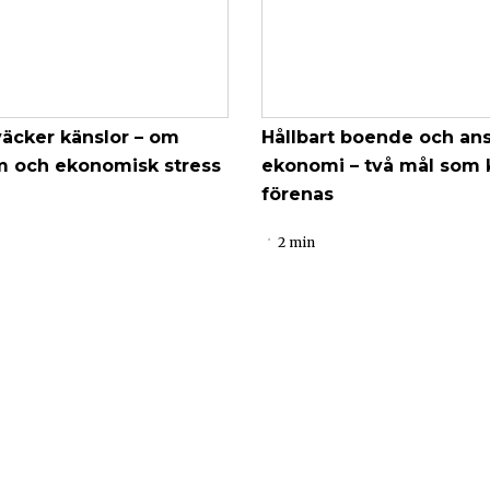
väcker känslor – om
Hållbart boende och ans
m och ekonomisk stress
ekonomi – två mål som 
förenas
2 min