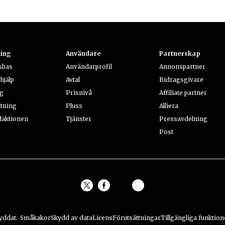
ning
Användare
Partnerskap
sbas
Användarprofil
Annonspartner
hjälp
Avtal
Bidragsgivare
ng
Prisnivå
Affiliate partner
ttning
Pluss
Alliera
daktionen
Tjänster
Pressavdelning
Post
kyddat.
Småkakor
Skydd av data
Licens
Förutsättningar
Tillgängliga funktion