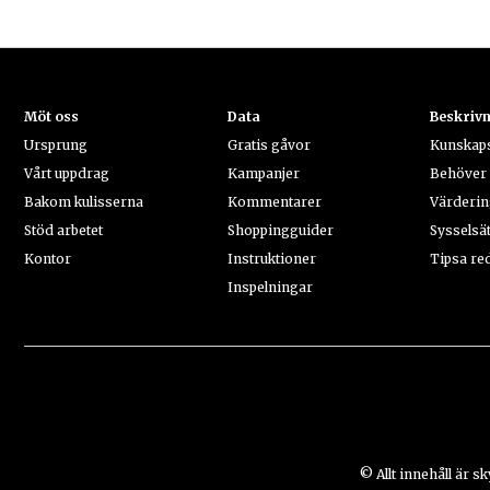
Möt oss
Data
Beskriv
Ursprung
Gratis gåvor
Kunskap
Vårt uppdrag
Kampanjer
Behöver 
Bakom kulisserna
Kommentarer
Värderi
Stöd arbetet
Shoppingguider
Sysselsä
Kontor
Instruktioner
Tipsa re
Inspelningar
© Allt innehåll är s