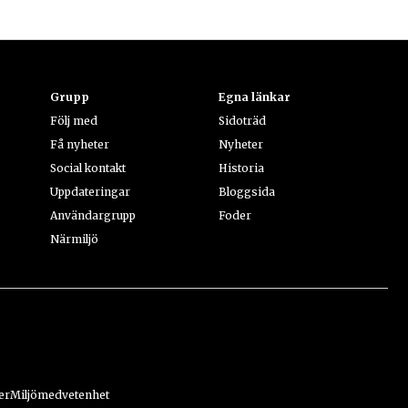
Grupp
Egna länkar
Följ med
Sidoträd
Få nyheter
Nyheter
Social kontakt
Historia
Uppdateringar
Bloggsida
Användargrupp
Foder
Närmiljö
er
Miljömedvetenhet