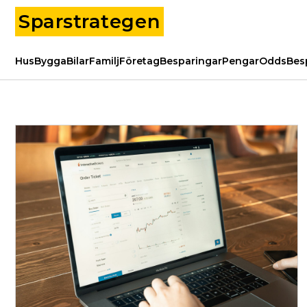
Sparstrategen
Hus
Bygga
Bilar
Familj
Företag
Besparingar
Pengar
Odds
Bes